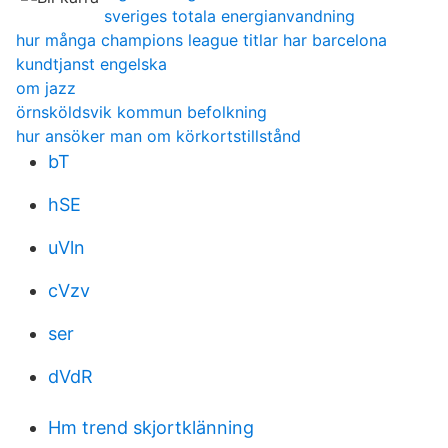
sveriges totala energianvandning
hur många champions league titlar har barcelona
kundtjanst engelska
om jazz
örnsköldsvik kommun befolkning
hur ansöker man om körkortstillstånd
bT
hSE
uVln
cVzv
ser
dVdR
Hm trend skjortklänning