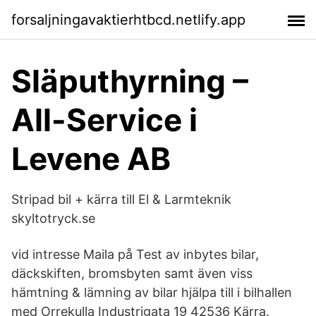
forsaljningavaktierhtbcd.netlify.app
Släputhyrning –
All-Service i
Levene AB
Stripad bil + kärra till El & Larmteknik
skyltotryck.se
vid intresse Maila på Test av inbytes bilar,
däckskiften, bromsbyten samt även viss
hämtning & lämning av bilar hjälpa till i bilhallen
med Orrekulla Industrigata 19 42536 Kärra.